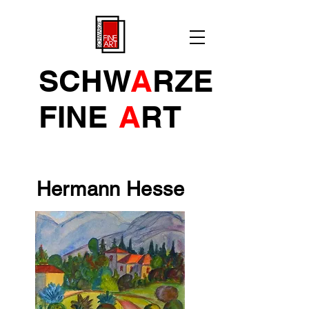
SCHW
A
RZE
FINE
A
R
T
Hermann Hesse