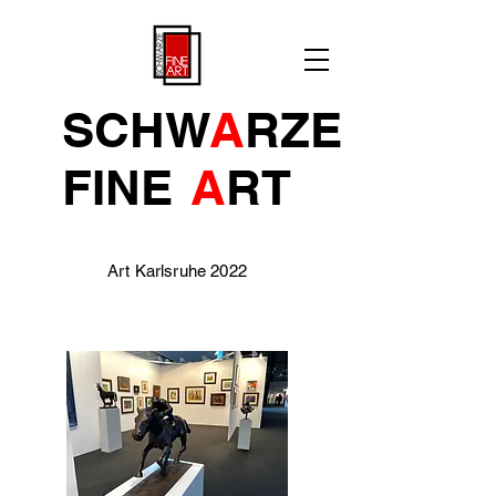
SCHW
A
RZE
FINE
A
R
T
Art Karlsruhe 2022