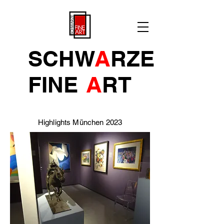
SCHW
A
RZE
FINE
A
R
T
Highlights München 2023