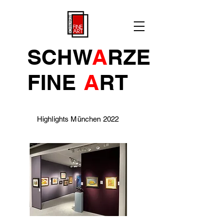
SCHW
A
RZE
FINE
A
R
T
Highlights München 2022