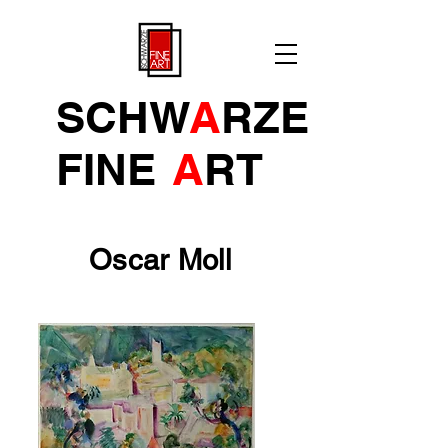
SCHW
A
RZE
FINE
A
R
T
Oscar Moll