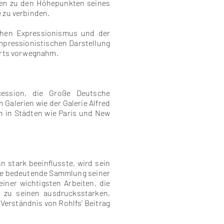
ählen zu den Höhepunkten seines
 zu verbinden.
schen Expressionismus und der
mpressionistischen Darstellung
derts vorwegnahm.
cession, die Große Deutsche
Galerien wie der Galerie Alfred
en in Städten wie Paris und New
n stark beeinflusste, wird sein
ne bedeutende Sammlung seiner
ner wichtigsten Arbeiten, die
n zu seinen ausdrucksstarken,
Verständnis von Rohlfs’ Beitrag