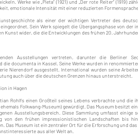
ickeln. Werke wie „Pieta“ (1921) und „Der rote Reiter“ (1919) z
keit, emotionale Intensität mit einer reduzierten Formensprache
Kunstgeschichte als einer der wichtigen Vertreter des deut
eingeordnet. Sein Werk spiegelt die Übergangsphase von der i
eren Kunst wider, die die Entwicklungen des frühen 20. Jahrhun
enden Ausstellungen vertreten, darunter die Berliner Se
 die documenta in Kassel. Seine Werke wurden in renommierten 
erie Nierendorf ausgestellt. International wurden seine Arbeit
eutung auch über die deutschen Grenzen hinaus unterstreicht.
ion in Hagen
stian Rohlfs einen Großteil seines Lebens verbrachte und die ih
(ehemals Folkwang-Museum) gewürdigt. Das Museum besitzt ei
enen Ausstellungsbereich. Diese Sammlung umfasst einige sei
ng von den frühen impressionistischen Landschaften bis hi
. Das Museum ist ein zentraler Ort für die Erforschung und das 
stinteressierte aus aller Welt an.