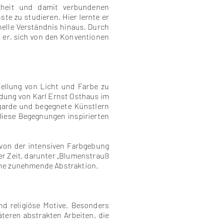
nkheit und damit verbundenen
te zu studieren. Hier lernte er
nelle Verständnis hinaus. Durch
 er, sich von den Konventionen
ellung von Licht und Farbe zu
adung von Karl Ernst Osthaus im
garde und begegnete Künstlern
Diese Begegnungen inspirierten
 von der intensiven Farbgebung
er Zeit, darunter „Blumenstrauß
 eine zunehmende Abstraktion.
nd religiöse Motive. Besonders
teren abstrakten Arbeiten, die