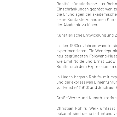
Rohlfs’ künstlerische Laufba
Einschränkungen geprägt war, zo
die Grundlagen der akademischen 
seine Kontakte zu anderen Küns
der Akademie zu lösen.
Künstlerische Entwicklung und
In den 1880er Jahren wandte si
experimentieren. Ein Wendepunkt 
neu gegründeten Folkwang-Museu
wie Emil Nolde und Ernst Ludwig
Rohlfs, sich dem Expressionism
In Hagen begann Rohlfs, mit exp
und der expressiven Linienführun
vor Fenster“ (1910) und „Blick au
Große Werke und Kunsthistoris
Christian Rohlfs’ Werk umfasst
bekannt sind seine farbintensi