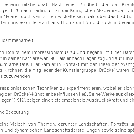
hn begann relativ spät. Nach einer Kindheit, die von Kra
g er 1870 nach Berlin, um an der Königlichen Akademie der Küns
Malerei, doch sein Stil entwickelte sich bald über das traditio
tlern, insbesondere zu Hans Thoma und Arnold Böcklin, begann
 Zusammenarbeit
ch Rohlfs dem Impressionismus zu und begann, mit der Darst
in seiner Karriere war 1901, als er nach Hagen zog und auf Einl
m arbeitete. Hier kam er in Kontakt mit den Ideen der Avant
 Kirchner, die Mitglieder der Künstlergruppe „Brücke“ waren. 
us zuzuwenden.
ressionistischen Techniken zu experimentieren, wobei er sich
g der „Brücke“-Künstler beeinflussen ließ. Seine Werke aus dies
f Hagen“ (1912), zeigen eine tiefe emotionale Ausdruckskraft und
che Bedeutung
 eine Vielzahl von Themen, darunter Landschaften, Porträts u
ven und dynamischen Landschaftsdarstellungen sowie seine spä