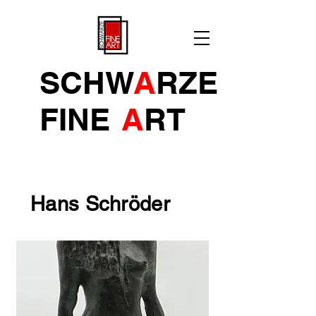
SCHW
A
RZE
FINE
A
R
T
Hans Schröder