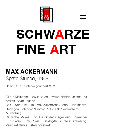
SCHW
A
RZE
FINE
A
R
T
MAX ACKERMANN
Späte Stunde, 1948
Berlin 1887 – Unterlengenhardt 1975
Öl auf Malpappe – 55 x 38 cm – verso signiert, datiert und
betitelt „Späte Stunde“
Das Werk ist im Max-Ackermann-Archiv, Bietigheim-
Bissingen, unter der Nummer „ACK 0632“ verzeichnet.
Ausstellung:
Deutsche Malerei und Plastik der Gegenwart, Kölnischer
Kunstverein, Köln 1949, Katalog-Nr. 2 ohne Abbildung.
Verso mit dem Ausstellungsetikett